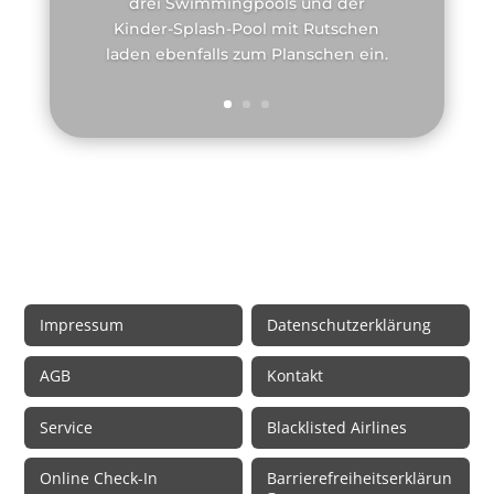
drei Swimmingpools und der
Kinder-Splash-Pool mit Rutschen
laden ebenfalls zum Planschen ein.
Rechtliche Informationen
Impressum
Datenschutzerklärung
AGB
Kontakt
Service
Blacklisted Airlines
Online Check-In
Barrierefreiheitserklärun